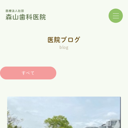
当院のこと
医院ブログ
about
blog
医師紹介
doctor
設備紹介
equipment
すべて
診療案内
treatment
アクセス
access
医院ブログ
blog
お知らせ
news
採用情報