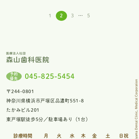
1
2
3
…
5
予約
045-825-5454
優先
© 2025 Moriyama Dental Clinic, Medical Corporation
〒244-0801
神奈川県横浜市戸塚区品濃町551-8
たかみビル201
東戸塚駅徒歩5分／駐車場あり（1台）
診療時間
月
火
水
木
金
土
日祝