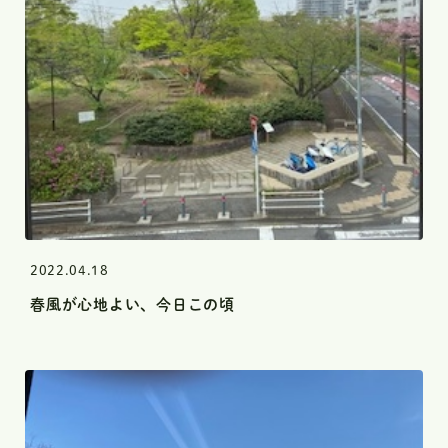
recruitment
予約
045-825-5454
優先
診療時間
月
火
水
木
金
土
日祝
9:30～13:00
2022.04.18
春風が心地よい、今日この頃
14:30〜18:30
…
土曜日の午後は16:30まで
※最終受付は診療終了30分前